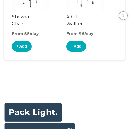
Shower
Adult
Lig
Chair
Walker
Whe
From $5/day
From $6/day
Fro
+ Add
+ Add
+