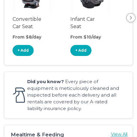
Convertible
Infant Car
Hig
Car Seat
Seat
Boo
Sea
From $8/day
From $10/day
Fro
+ Add
+ Add
+
Did you know?
Every piece of
equipment is meticulously cleaned and
inspected before each delivery and all
rentals are covered by our A-rated
liability insurance policy.
Mealtime & Feeding
View All