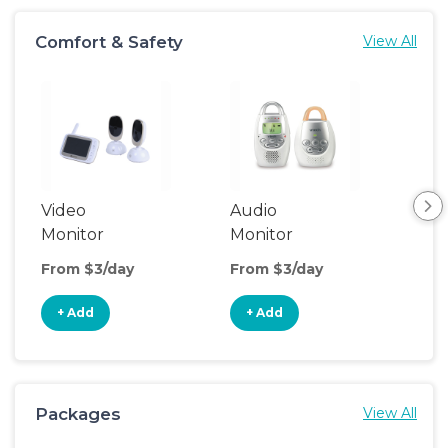
Comfort & Safety
View All
Video
Audio
Foo
Monitor
Monitor
From $3/day
From $3/day
Fro
+ Add
+ Add
+
Packages
View All