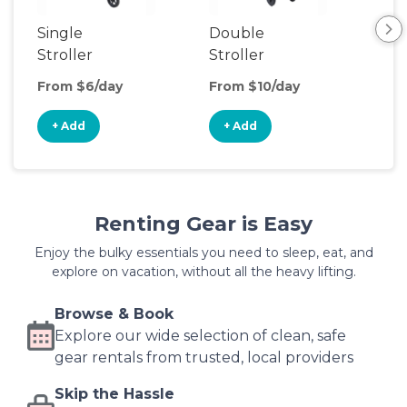
Single
Double
Str
Stroller
Stroller
Wa
From $6/day
From $10/day
Fro
+ Add
+ Add
+
Renting Gear is Easy
Enjoy the bulky essentials you need to sleep, eat, and
explore on vacation, without all the heavy lifting.
Browse & Book
Explore our wide selection of clean, safe
gear rentals from trusted, local providers
Skip the Hassle