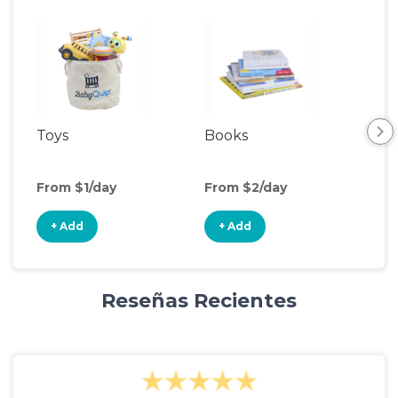
Toys
Books
Ou
Ga
From $1/day
From $2/day
Fro
+ Add
+ Add
+
Reseñas Recientes