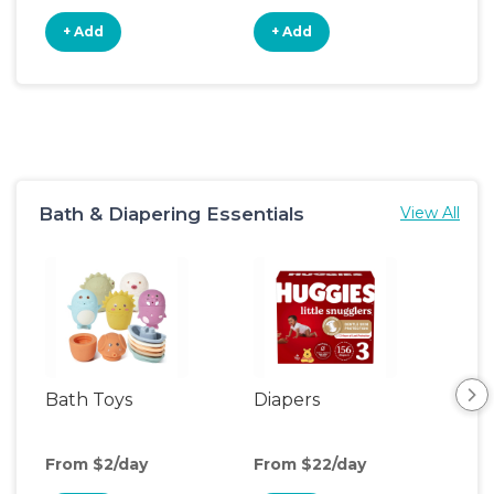
+ Add
+ Add
+
Bath & Diapering Essentials
View All
Bath Toys
Diapers
Ch
Pa
From $2/day
From $22/day
Fro