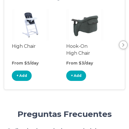
High Chair
Hook-On
Boo
High Chair
Cha
From $5/day
From $3/day
Fro
+ Add
+ Add
+
Preguntas Frecuentes