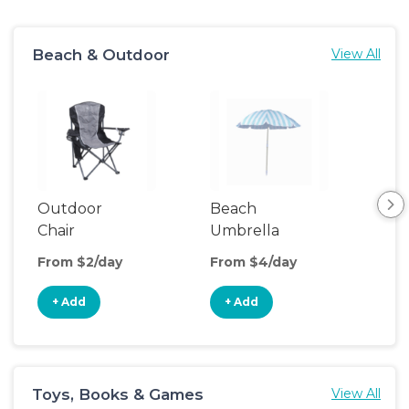
Beach & Outdoor
View All
Outdoor
Beach
Be
Chair
Umbrella
Wa
From $2/day
From $4/day
Fro
+ Add
+ Add
+
Toys, Books & Games
View All