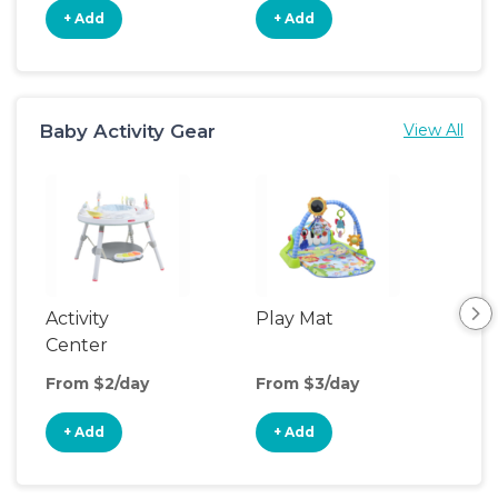
+ Add
+ Add
+
Baby Activity Gear
View All
Activity
Play Mat
Bo
Center
From $2/day
From $3/day
Fro
+ Add
+ Add
+