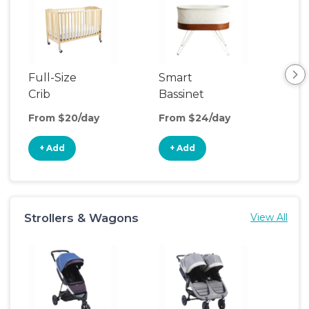
Full-Size
Smart
Pla
Crib
Bassinet
From $20/day
From $24/day
Fro
+ Add
+ Add
+
Strollers & Wagons
View All