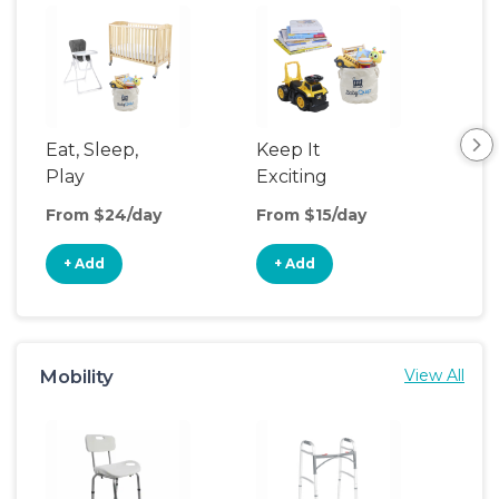
Eat, Sleep,
Keep It
Umb
Play
Exciting
Spo
From $24/day
From $15/day
Fro
+ Add
+ Add
+
Mobility
View All