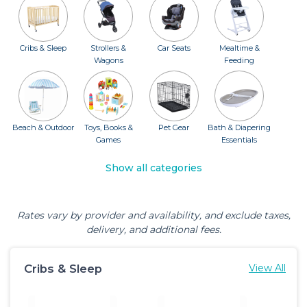
Cribs & Sleep
Strollers &
Car Seats
Mealtime &
Wagons
Feeding
Beach & Outdoor
Toys, Books &
Pet Gear
Bath & Diapering
Games
Essentials
Show all categories
Rates vary by provider and availability, and exclude taxes,
delivery, and additional fees.
Cribs & Sleep
View All