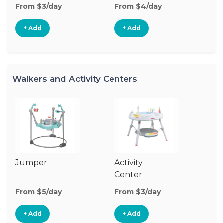
From $3/day
From $4/day
Fr
+ Add
+ Add
Walkers and Activity Centers
Jumper
Activity
Fl
Center
From $5/day
From $3/day
Fr
+ Add
+ Add