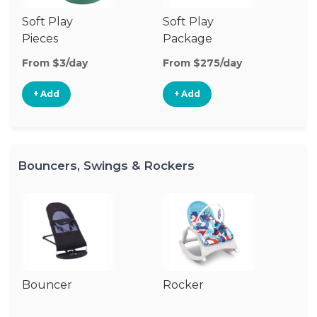
Soft Play
Soft Play
Ba
Pieces
Package
From $3/day
From $275/day
Fr
+ Add
+ Add
Bouncers, Swings & Rockers
Bouncer
Rocker
Ba