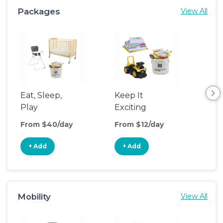
Packages
View All
Eat, Sleep,
Keep It
Umb
Play
Exciting
Spo
From $40/day
From $12/day
Fro
+ Add
+ Add
+
Mobility
View All