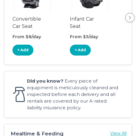
Convertible
Infant Car
Hig
Car Seat
Seat
Boo
Sea
From $8/day
From $5/day
Fro
+ Add
+ Add
+
Did you know?
Every piece of
equipment is meticulously cleaned and
inspected before each delivery and all
rentals are covered by our A-rated
liability insurance policy.
Mealtime & Feeding
View All