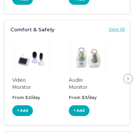
Comfort & Safety
View All
Video
Audio
Foo
Monitor
Monitor
From $2/day
From $3/day
Fro
+ Add
+ Add
+