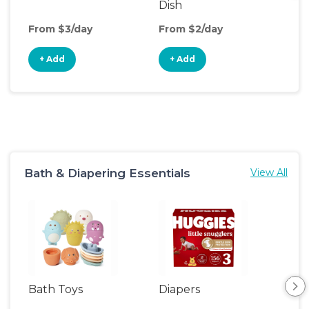
Dish
From $3/day
From $2/day
Fro
+ Add
+ Add
+
Bath & Diapering Essentials
View All
Bath Toys
Diapers
Ch
Pa