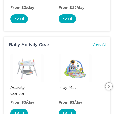
From $3/day
From $22/day
Fro
+ Add
+ Add
+
Baby Activity Gear
View All
Activity
Play Mat
Bo
Center
From $3/day
From $3/day
Fro
+ Add
+ Add
+