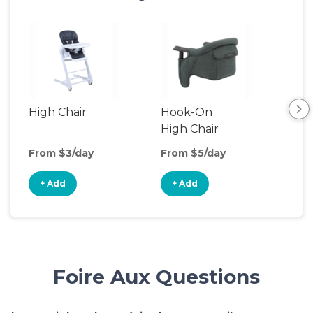
High Chair
Hook-On
Boo
High Chair
Cha
From $3/day
From $5/day
Fro
+ Add
+ Add
+
Foire Aux Questions