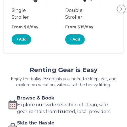
Single
Double
Str
Stroller
Stroller
Wa
From $6/day
From $15/day
Fro
+ Add
+ Add
+
Renting Gear is Easy
Enjoy the bulky essentials you need to sleep, eat, and
explore on vacation, without all the heavy lifting.
Browse & Book
Explore our wide selection of clean, safe
gear rentals from trusted, local providers
Skip the Hassle