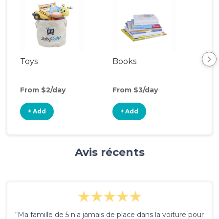
Toys
Books
Ou
Ga
From $2/day
From $3/day
Fro
+ Add
+ Add
+
Avis récents
“Ma famille de 5 n'a jamais de place dans la voiture pour