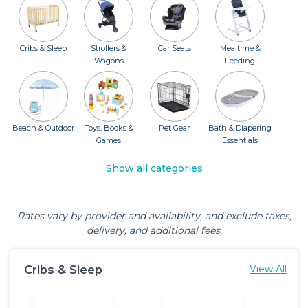
Cribs & Sleep
Strollers &
Car Seats
Mealtime &
Wagons
Feeding
Beach & Outdoor
Toys, Books &
Pet Gear
Bath & Diapering
Games
Essentials
Show all categories
Rates vary by provider and availability, and exclude taxes,
delivery, and additional fees.
Cribs & Sleep
View All