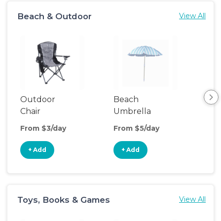
Beach & Outdoor
View All
Outdoor
Beach
Be
Chair
Umbrella
Wa
From $3/day
From $5/day
Fro
+ Add
+ Add
+
Toys, Books & Games
View All