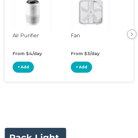
Air Purifier
Fan
Hum
From $4/day
From $3/day
Fro
+ Add
+ Add
+