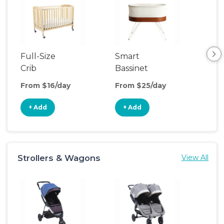
Full-Size
Smart
Pla
Crib
Bassinet
From $16/day
From $25/day
Fro
+ Add
+ Add
+
Strollers & Wagons
View All