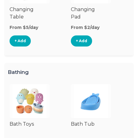
Changing
Changing
Di
Table
Pad
From $5/day
From $2/day
Fr
+ Add
+ Add
Bathing
Bath Toys
Bath Tub
Ba