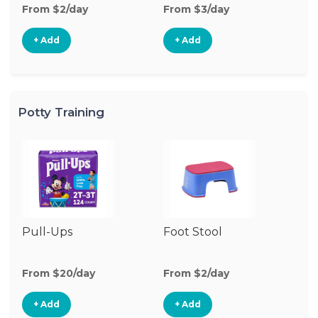
From $2/day
From $3/day
Fr
+ Add
+ Add
Potty Training
Pull-Ups
Foot Stool
Po
From $20/day
From $2/day
Fr
+ Add
+ Add