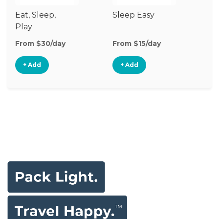
Eat, Sleep,
Sleep Easy
Cr
Play
Ma
U
From $30/day
From $15/day
Fr
+ Add
+ Add