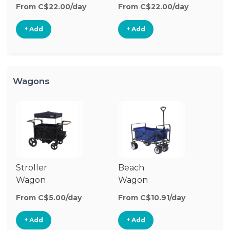
Stroller
St
From C$22.00/day
From C$22.00/day
Fr
+ Add
+ Add
Wagons
Stroller
Beach
Pu
Wagon
Wagon
W
From C$5.00/day
From C$10.91/day
Fr
+ Add
+ Add