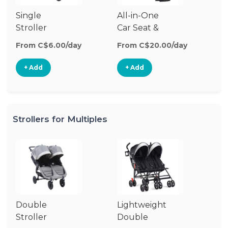
Single
All-in-One
Li
Stroller
Car Seat &
Si
Stroller
St
From C$6.00/day
From C$20.00/day
Fr
+ Add
+ Add
Strollers for Multiples
Double
Lightweight
Jo
Stroller
Double
D