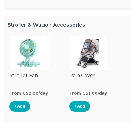
Stroller & Wagon Accessories
Stroller Fan
Rain Cover
Mo
N
From C$2.00/day
From C$1.00/day
Fr
+ Add
+ Add