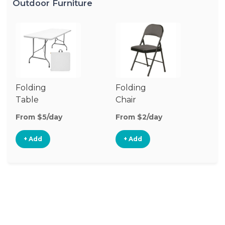
Outdoor Furniture
Folding
Folding
O
Table
Chair
Ch
From $5/day
From $2/day
Fr
+ Add
+ Add