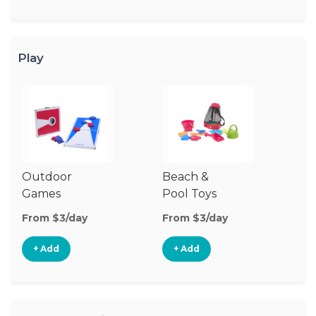
Play
Outdoor
Beach &
Wa
Games
Pool Toys
From $3/day
From $3/day
Fr
+ Add
+ Add