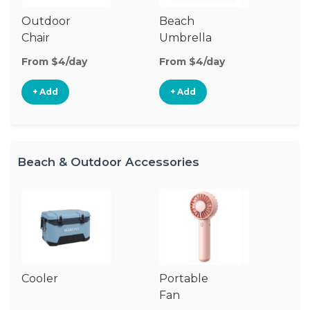
Outdoor
Beach
B
Chair
Umbrella
W
From $4/day
From $4/day
Fr
+ Add
+ Add
Beach & Outdoor Accessories
Cooler
Portable
B
Fan