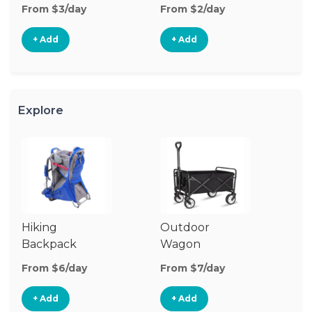
From $3/day
From $2/day
Fr
+ Add
+ Add
Explore
Hiking
Outdoor
Co
Backpack
Wagon
W
Carrier
G
From $6/day
From $7/day
Fr
+ Add
+ Add