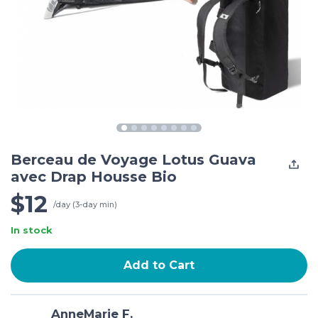
Berceau de Voyage Lotus Guava
avec Drap Housse Bio
$12
/day (3-day min)
In stock
Add to Cart
AnneMarie F.