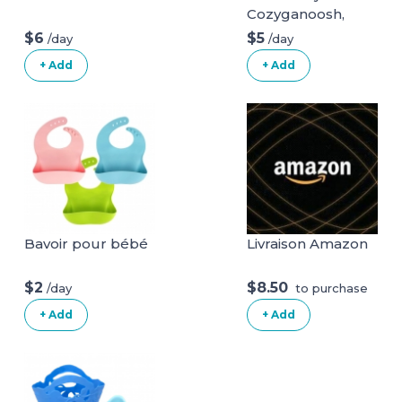
Cozyganoosh,
Emmett (Melange
$6
$5
/day
/day
Vert)
+ Add
+ Add
Bavoir pour bébé
Livraison Amazon
$2
$8.50
/day
to purchase
+ Add
+ Add