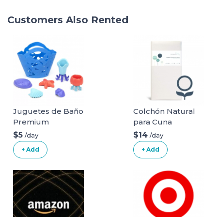
Customers Also Rented
Juguetes de Baño
Colchón Natural
Premium
para Cuna
Orgánico
$5
$14
/day
/day
Naturepedic (Solo
+ Add
+ Add
Colchón + Ropa
de Cama)