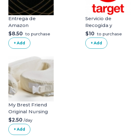
Entrega de
Servicio de
Amazon
Recogida y
Entrega de Target
$8.50
$10
to purchase
to purchase
+ Add
+ Add
My Brest Friend
Original Nursing
Posture Pillow
$2.50
/day
With Organic
+ Add
Cotton Slipcover