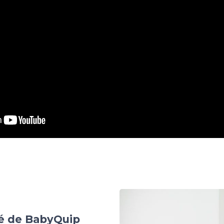
té de BabyQuip