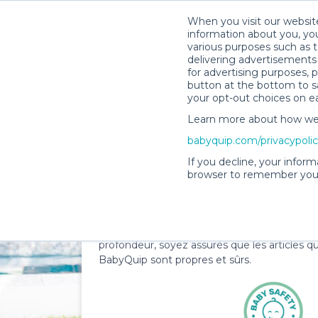
When you visit our website
information about you, you
various purposes such as t
delivering advertisements 
for advertising purposes, 
button at the bottom to sa
your opt-out choices on e
Learn more about how we c
babyquip.com/privacypoli
If you decline, your inform
La confiance et la sé
browser to remember your
BabyQuip
De notre assurance d'excellence à nos mét
profondeur, soyez assurés que les articles q
BabyQuip sont propres et sûrs.