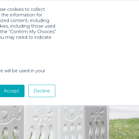
use cookies to collect
Télécharger l'app
Sign in
 the information for
ized content, including
kies, including those used
k the “Confirm My Choices”
you may need to indicate
e will be used in your
Accept
Decline