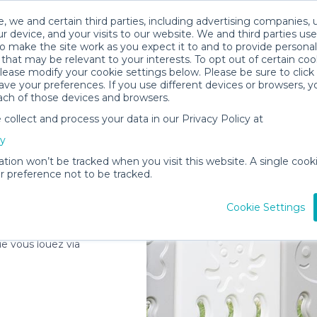
, we and certain third parties, including advertising companies, 
r device, and your visits to our website. We and third parties use
o make the site work as you expect it to and to provide personal
that may be relevant to your interests. To opt out of certain coo
please modify your cookie settings below. Please be sure to clic
ve your preferences. If you use different devices or browsers, 
ach of those devices and browsers.
ollect and process your data in our Privacy Policy at
cy
ation won’t be tracked when you visit this website. A single cooki
curité chez
 preference not to be tracked.
Cookie Settings
hodes de nettoyage en
ue vous louez via