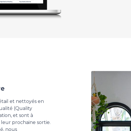
re
étail et nettoyés en
alité (Quality
tion, et sont à
leur prochaine sortie.
bé, nous