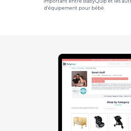
important entre BabyQuip et les autr
d'équipement pour bébé.