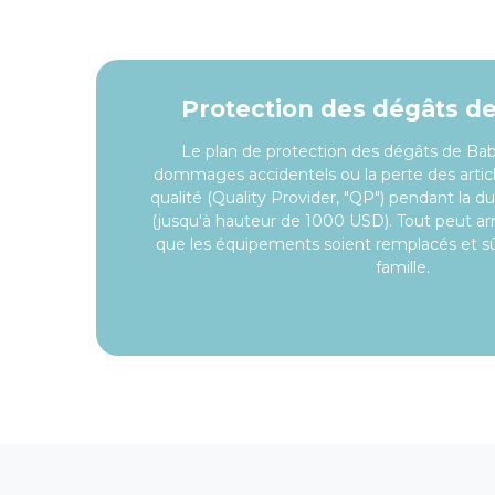
Protection des dégâts d
Le plan de protection des dégâts de Ba
dommages accidentels ou la perte des articl
qualité (Quality Provider, "QP") pendant la d
(jusqu'à hauteur de 1000 USD). Tout peut arr
que les équipements soient remplacés et sû
famille.