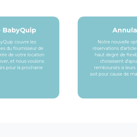
e BabyQuip
Annulat
byQuip couvre les
Notre nouvelle opt
es du fournisseur de
réservations d'articl
urée de votre location
haut degré de flexibi
iver, et nous voulons
choisissent d'aj
rs pour la prochaine
remboursés si leurs
soit pour cause de m