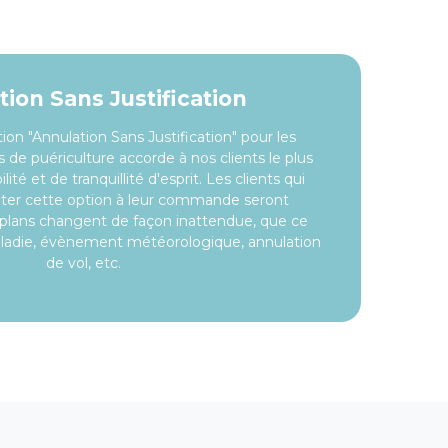
ion Sans Justification
ion "Annulation Sans Justification" pour les
es de puériculture accorde à nos clients le plus
lité et de tranquillité d'esprit. Les clients qui
outer cette option à leur commande seront
 plans changent de façon inattendue, que ce
aladie, évènement météorologique, annulation
de vol, etc.