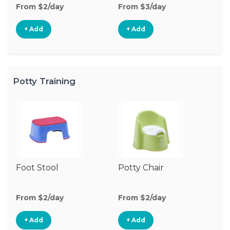
From $2/day
From $3/day
Fr
+ Add
+ Add
Potty Training
Foot Stool
Potty Chair
From $2/day
From $2/day
+ Add
+ Add