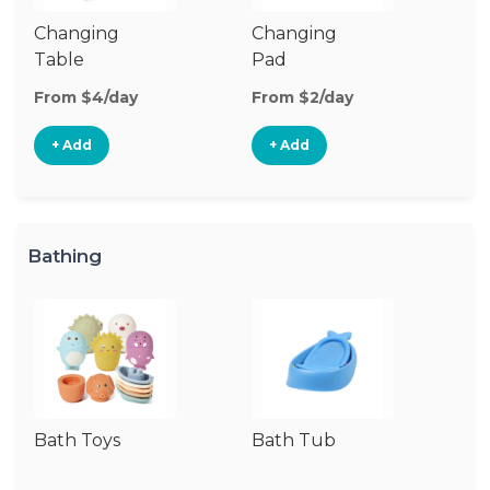
Changing
Changing
Di
Table
Pad
From $4/day
From $2/day
Fr
+ Add
+ Add
Bathing
Bath Toys
Bath Tub
Ba