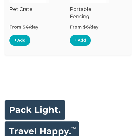
Pet Crate
Portable
Vi
Fencing
Mo
From $4/day
From $6/day
Fr
+ Add
+ Add