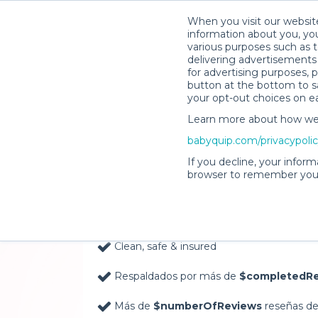
When you visit our website
information about you, you
various purposes such as t
delivering advertisements 
for advertising purposes, 
button at the bottom to sa
your opt-out choices on e
Learn more about how we c
Baby Gear Rentals, D
babyquip.com/privacypoli
Your Door in La Cros
If you decline, your inform
browser to remember your
Delivery Location
Clean, safe & insured
Respaldados por más de
$completedRe
Más de
$numberOfReviews
reseñas de 