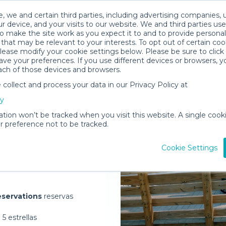
, we and certain third parties, including advertising companies, 
r device, and your visits to our website. We and third parties use
o make the site work as you expect it to and to provide personal
that may be relevant to your interests. To opt out of certain coo
please modify your cookie settings below. Please be sure to clic
ve your preferences. If you use different devices or browsers, 
ach of those devices and browsers.
ollect and process your data in our Privacy Policy at
elivered to
cy
se
ation won’t be tracked when you visit this website. A single cooki
 preference not to be tracked.
Rent Gear
Cookie Settings
servations
reservas
5 estrellas