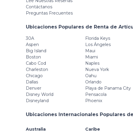
Lee Nuestras Reseñas
Contáctanos
Preguntas Frecuentes
Ubicaciones Populares de Renta de Artíc
30A
Florida Keys
Aspen
Los Ángeles
Big Island
Maui
Boston
Miami
Cabo Cod
Naples
Charleston
Nueva York
Chicago
Oahu
Dallas
Orlando
Denver
Playa de Panama City
Disney World
Pensacola
Disneyland
Phoenix
Ubicaciones Internacionales Populares de
Australia
Caribe