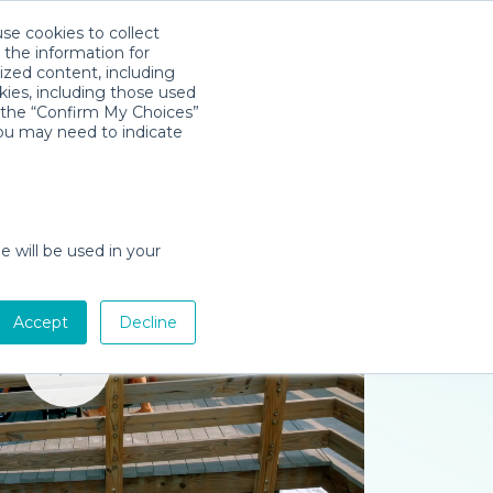
use cookies to collect
Descarga la App
Sign in
 the information for
ized content, including
kies, including those used
k the “Confirm My Choices”
you may need to indicate
e will be used in your
Accept
Decline