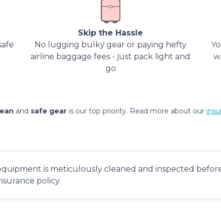
Skip the Hassle
safe
No lugging bulky gear or paying hefty
Yo
airline baggage fees - just pack light and
w
go
lean
and
safe gear
is our top priority. Read more about our
insu
equipment is meticulously cleaned and inspected before 
insurance policy.