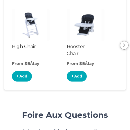
High Chair
Booster
Bib
Chair
From $8/day
From $8/day
Fro
+ Add
+ Add
+
Foire Aux Questions