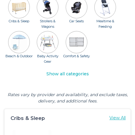
Cribs & Sleep
Strollers &
Car Seats
Mealtime &
Wagons
Feeding
Beach & Outdoor
Baby Activity
Comfort & Safety
Gear
Show all categories
Rates vary by provider and availability, and exclude taxes,
delivery, and additional fees.
Cribs & Sleep
View All