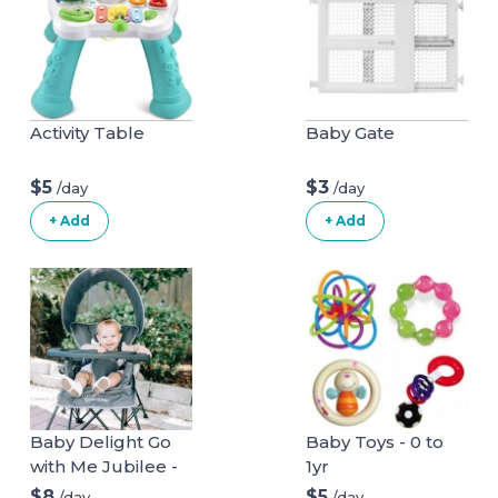
Activity Table
Baby Gate
$5
$3
/day
/day
+ Add
+ Add
Baby Delight Go
Baby Toys - 0 to
with Me Jubilee -
1yr
Deluxe Portable
$8
$5
/day
/day