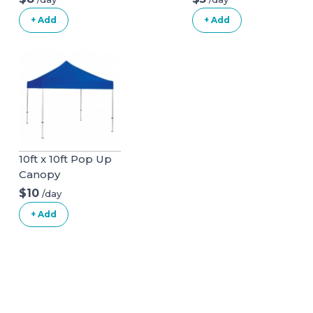
Chair, Grey
+ Add
+ Add
10ft x 10ft Pop Up
Canopy
$10
/day
+ Add