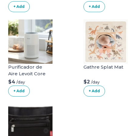
+ Add
+ Add
Purificador de
Gathre Splat Mat
Aire Levoit Core
Mini
$4
$2
/day
/day
+ Add
+ Add