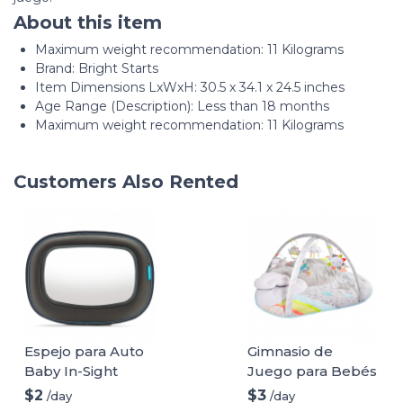
About this item
Maximum weight recommendation: ‎11 Kilograms
Brand: Bright Starts
Item Dimensions LxWxH: 30.5 x 34.1 x 24.5 inches
Age Range (Description): Less than 18 months
Maximum weight recommendation: 11 Kilograms
Customers Also Rented
Espejo para Auto
Gimnasio de
Baby In-Sight
Juego para Bebés
Skip Hop
$2
$3
/day
/day