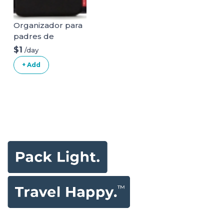
Organizador para
padres de
cochecito
$1
/day
(accesorio)
+ Add