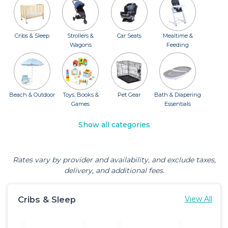
Cribs & Sleep
Strollers &
Car Seats
Mealtime &
Wagons
Feeding
Beach & Outdoor
Toys, Books &
Pet Gear
Bath & Diapering
Games
Essentials
Show all categories
Rates vary by provider and availability, and exclude taxes,
delivery, and additional fees.
Cribs & Sleep
View All