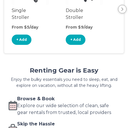
Single
Double
Str
Stroller
Stroller
Wa
From $5/day
From $9/day
Fro
+ Add
+ Add
+
Renting Gear is Easy
Enjoy the bulky essentials you need to sleep, eat, and
explore on vacation, without all the heavy lifting.
Browse & Book
Explore our wide selection of clean, safe
gear rentals from trusted, local providers
Skip the Hassle