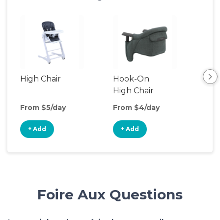
High Chair
Hook-On
Boo
High Chair
Cha
From $5/day
From $4/day
Fro
+ Add
+ Add
+
Foire Aux Questions