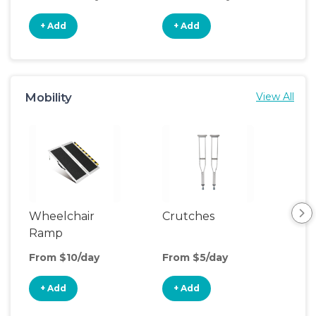
+ Add
+ Add
+
Mobility
View All
Wheelchair
Crutches
Ca
Ramp
From $10/day
From $5/day
Fro
+ Add
+ Add
+