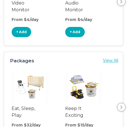
Video
Audio
Foo
Monitor
Monitor
From $4/day
From $4/day
Fro
+ Add
+ Add
+
Packages
View All
Eat, Sleep,
Keep It
Umb
Play
Exciting
Spo
From $32/day
From $15/day
Fro