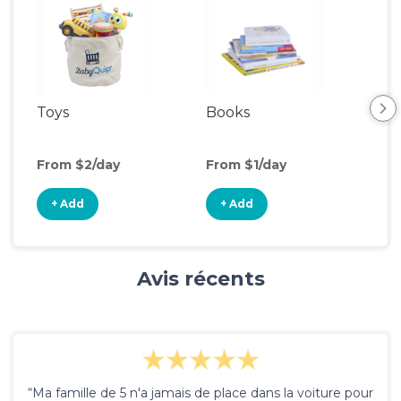
Toys
Books
Ou
Ga
From $2/day
From $1/day
Fro
+ Add
+ Add
+
Avis récents
“Ma famille de 5 n'a jamais de place dans la voiture pour