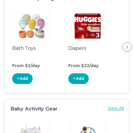
Bath Toys
Diapers
Ch
Pa
From $2/day
From $22/day
Fro
+ Add
+ Add
+
Baby Activity Gear
View All