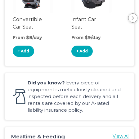
Convertible
Infant Car
Hig
Car Seat
Seat
Boo
Sea
From $8/day
From $9/day
Fro
+ Add
+ Add
+
Did you know?
Every piece of
equipment is meticulously cleaned and
inspected before each delivery and all
rentals are covered by our A-rated
liability insurance policy.
Mealtime & Feeding
View All