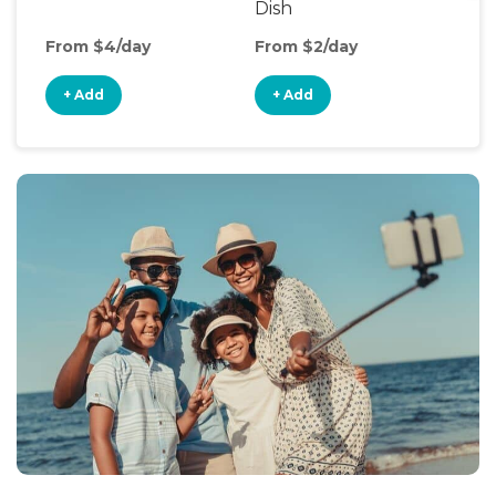
Dish
From $4/day
From $2/day
Fro
+ Add
+ Add
+