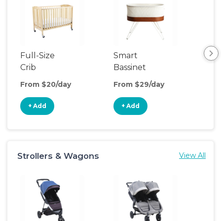
Full-Size
Smart
Pla
Crib
Bassinet
From $20/day
From $29/day
Fro
+ Add
+ Add
+
Strollers & Wagons
View All