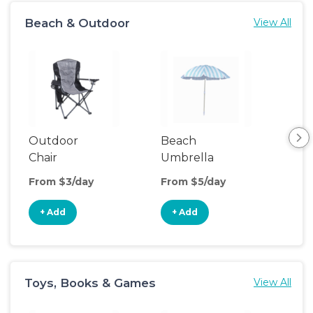
Beach & Outdoor
View All
Outdoor
Beach
Be
Chair
Umbrella
Wa
From $3/day
From $5/day
Fro
+ Add
+ Add
+
Toys, Books & Games
View All