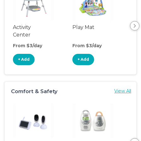
Activity
Play Mat
Bo
Center
From $3/day
From $3/day
Fro
+ Add
+ Add
+
Comfort & Safety
View All