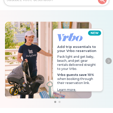
NEW
Add trip essentials to
your Vrbo reservation
Pack light and get baby,
beach, and pet gear
Ne
rentals delivered straight
to your Vrbo.
Vrbo guests save 10%
when booking through
their reservation link.
Learn more.